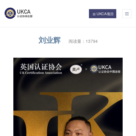
UKCA项目
UKCA认证考试
更多认证项目
UKCA简介
项目合作
专家委员
讲师团队
证书查询
首页
刘业辉
阅读量：13794